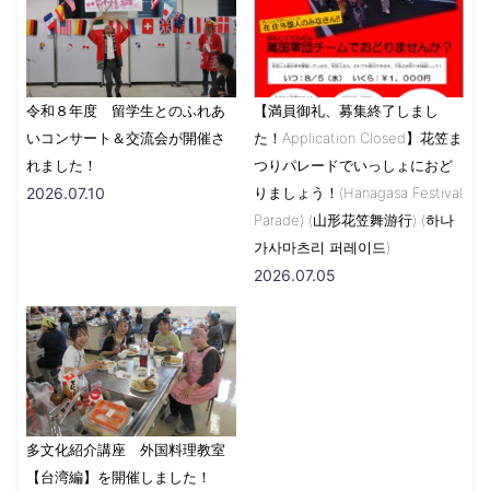
令和８年度 留学生とのふれあ
【満員御礼、募集終了しまし
いコンサート＆交流会が開催さ
た！Application Closed】花笠ま
れました！
つりパレードでいっしょにおど
2026.07.10
りましょう！(Hanagasa Festival
Parade) (山形花笠舞游行) (하나
가사마츠리 퍼레이드)
2026.07.05
多文化紹介講座 外国料理教室
【台湾編】を開催しました！