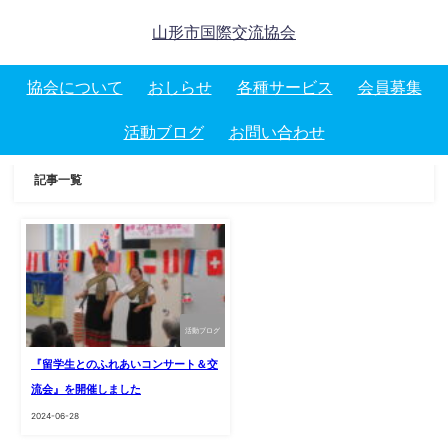
山形市国際交流協会
協会について
おしらせ
各種サービス
会員募集
活動ブログ
お問い合わせ
記事一覧
活動ブログ
『留学生とのふれあいコンサート＆交
流会』を開催しました
2024-06-28