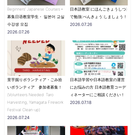
Beginners’ Japanese Courses・
日本語教室(にほんごきょうしつ)
募集日语教室学生・ 일본어 교실
で勉強(べんきょう)しましょう！
수강생 모집
2026.07.26
2026.07.26
里芋掘りボランティア・ごみ拾
日本語学習や日本語教室の運営
いボランティア 参加者募集！
にお悩みの方 日本語教育コーデ
(Volunteers Needed: Taro
ィネーターにご相談ください！
Harvesting, Yamagata Firework
2026.07.18
Festival Clean-up)
2026.07.24