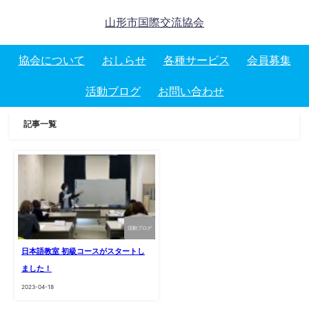
山形市国際交流協会
協会について
おしらせ
各種サービス
会員募集
活動ブログ
お問い合わせ
記事一覧
活動ブログ
日本語教室 初級コースがスタートし
ました！
2023-04-18