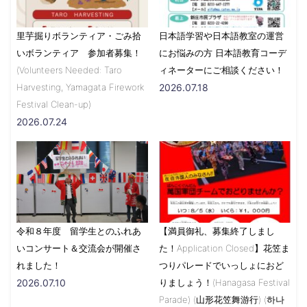
里芋掘りボランティア・ごみ拾
日本語学習や日本語教室の運営
いボランティア 参加者募集！
にお悩みの方 日本語教育コーデ
(Volunteers Needed: Taro
ィネーターにご相談ください！
Harvesting, Yamagata Firework
2026.07.18
Festival Clean-up)
2026.07.24
令和８年度 留学生とのふれあ
【満員御礼、募集終了しまし
いコンサート＆交流会が開催さ
た！Application Closed】花笠ま
れました！
つりパレードでいっしょにおど
2026.07.10
りましょう！(Hanagasa Festival
Parade) (山形花笠舞游行) (하나