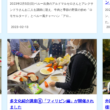
ン
2023年2月5日(日)ペルー出身のアルドマルセロさんとアレクサ
ンドラさんお二人を講師に迎え、牛肉と季節の野菜の炒め「ロ
2
モサルタード」とペルー風チャーハン「アロ...
ン
た
2023-02-13
20
多文化紹介講座⑥「フィリピン編」が開催され
外
ました
様