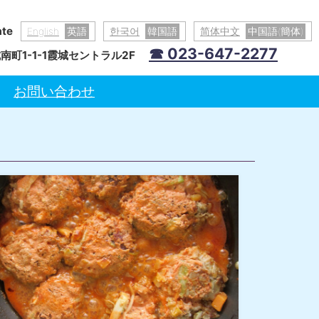
ate
English
英語
한국어
韓国語
简体中文
中国語(簡体)
☎ 023-647-2277
町1-1-1霞城セントラル2F
お問い合わせ