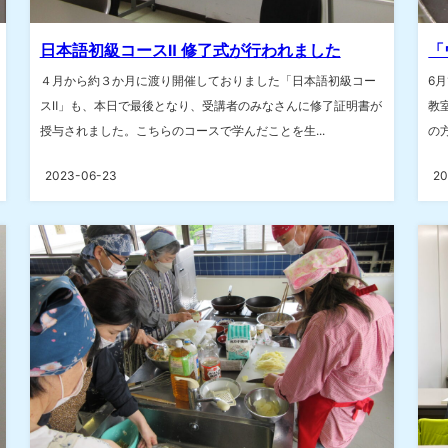
日本語初級コースⅡ 修了式が行われました
「
４月から約３か月に渡り開催しておりました「日本語初級コー
6
スⅡ」も、本日で最後となり、受講者のみなさんに修了証明書が
教
授与されました。こちらのコースで学んだことを生...
の
2023-06-23
20