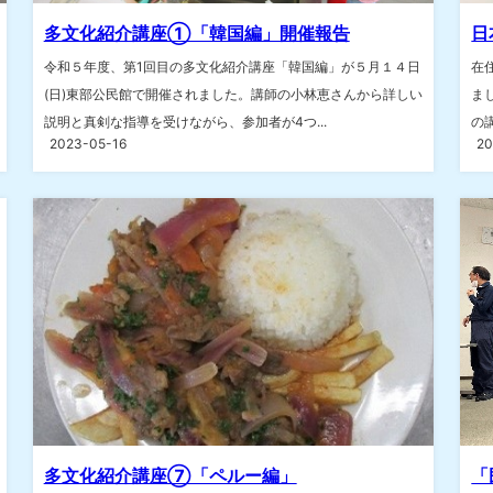
多文化紹介講座①「韓国編」開催報告
日
令和５年度、第1回目の多文化紹介講座「韓国編」が５月１４日
在
(日)東部公民館で開催されました。講師の小林恵さんから詳しい
ま
説明と真剣な指導を受けながら、参加者が4つ...
の
2023-05-16
20
多文化紹介講座⑦「ペルー編」
「